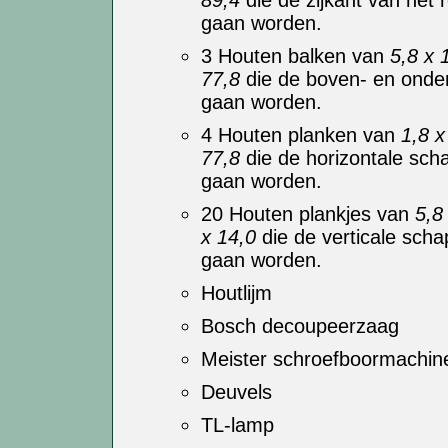
89,4
die de zijkant van het 
gaan worden.
3 Houten balken van
5,8 x 
77,8
die de boven- en onde
gaan worden.
4 Houten planken van
1,8 x
77,8
die de horizontale sch
gaan worden.
20 Houten plankjes van
5,8
x 14,0
die de verticale sch
gaan worden.
Houtlijm
Bosch decoupeerzaag
Meister schroefboormachin
Deuvels
TL-lamp