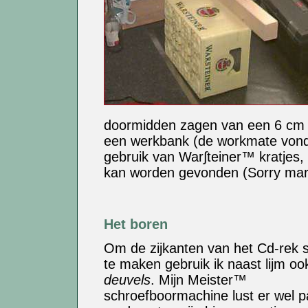
doormidden zagen van een 6 cm d
een werkbank (de workmate vond 
gebruik van War∫teiner™ kratjes,
kan worden gevonden (Sorry mart
Het boren
Om de zijkanten van het Cd-rek s
te maken gebruik ik naast lijm oo
deuvels
. Mijn Meister™
schroefboormachine lust er wel 