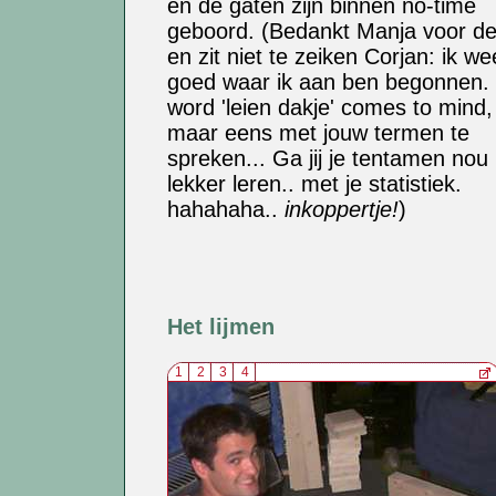
en de gaten zijn binnen no-time
geboord. (Bedankt Manja voor de
en zit niet te zeiken Corjan: ik we
goed waar ik aan ben begonnen.
word 'leien dakje' comes to mind
maar eens met jouw termen te
spreken... Ga jij je tentamen nou
lekker leren.. met je statistiek.
hahahaha..
inkoppertje!
)
Het lijmen
1
2
3
4