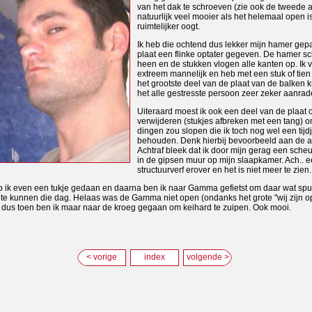
van het dak te schroeven (zie ook de tweede a
natuurlijk veel mooier als het helemaal open i
ruimtelijker oogt.
Ik heb die ochtend dus lekker mijn hamer gepa
plaat een flinke optater gegeven. De hamer sc
heen en de stukken vlogen alle kanten op. Ik
extreem mannelijk en heb met een stuk of tie
het grootste deel van de plaat van de balken 
het alle gestresste persoon zeer zeker aanrad
Uiteraard moest ik ook een deel van de plaat o
verwijderen (stukjes afbreken met een tang) 
dingen zou slopen die ik toch nog wel een tijd
behouden. Denk hierbij bevoorbeeld aan de 
Achtraf bleek dat ik door mijn gerag een scheu
in de gipsen muur op mijn slaapkamer. Ach.. e
structuurverf erover en het is niet meer te zien.
 ik even een tukje gedaan en daarna ben ik naar Gamma gefietst om daar wat spull
te kunnen die dag. Helaas was de Gamma niet open (ondanks het grote "wij zijn 
 dus toen ben ik maar naar de kroeg gegaan om keihard te zuipen. Ook mooi.
< vorige
index
volgende >