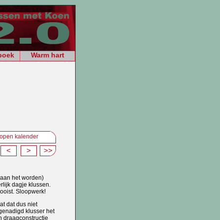
boek
Warm hart
open kalender
<
>
>>
(aan het worden)
lijk dagje klussen.
mooist. Sloopwerk!
t dat dus niet
egenadigd klusser het
 draagconstructie