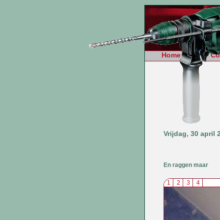
Home
Co
Vrijdag, 30 apri
En raggen maar
1
2
3
4