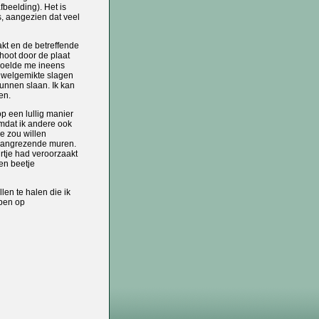
fbeelding). Het is
s, aangezien dat veel
kt en de betreffende
hoot door de plaat
 voelde me ineens
n welgemikte slagen
kunnen slaan. Ik kan
en.
p een lullig manier
omdat ik andere ook
je zou willen
aangrezende muren.
rtje had veroorzaakt
en beetje
en te halen die ik
open op