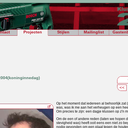
ntact
Projecten
Stijlen
Mailinglist
Gasten
l 2004(koninginnedag)
<<
Op het moment dat iedereen al behoorlijk zat 
was, was ik me aan het verheugen op een heer
Om precies te zijn: een dagje klussen op z'n 
Om de een of andere reden (laten we hopen da
stevigheid was) heeft ooit eens een niet zo b
nodig gevonden om een plaat tegen de houten