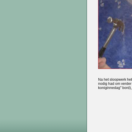
Na het sloopwerk heb
nodig had om verder 
koniginnedag" bord),