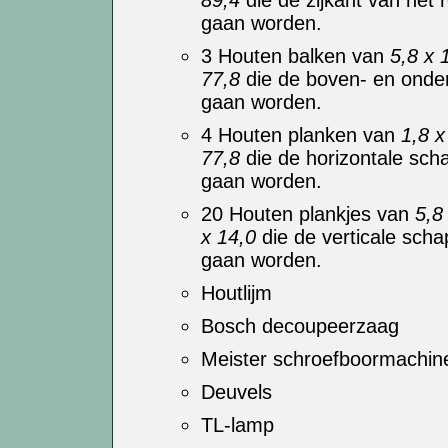
89,4
die de zijkant van het 
gaan worden.
3 Houten balken van
5,8 x 
77,8
die de boven- en onde
gaan worden.
4 Houten planken van
1,8 x
77,8
die de horizontale sch
gaan worden.
20 Houten plankjes van
5,8
x 14,0
die de verticale sch
gaan worden.
Houtlijm
Bosch decoupeerzaag
Meister schroefboormachin
Deuvels
TL-lamp