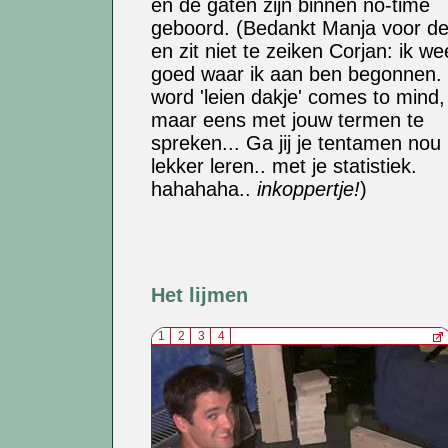
en de gaten zijn binnen no-time
geboord. (Bedankt Manja voor de
en zit niet te zeiken Corjan: ik we
goed waar ik aan ben begonnen.
word 'leien dakje' comes to mind
maar eens met jouw termen te
spreken... Ga jij je tentamen nou
lekker leren.. met je statistiek.
hahahaha..
inkoppertje!
)
Het lijmen
1
2
3
4