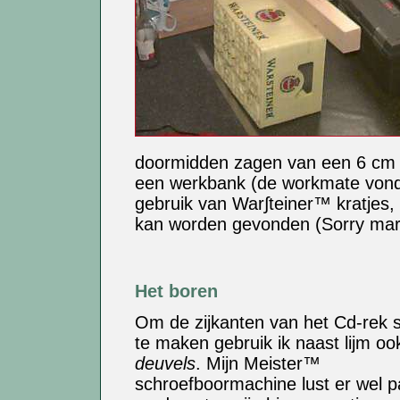
doormidden zagen van een 6 cm d
een werkbank (de workmate vond 
gebruik van War∫teiner™ kratjes,
kan worden gevonden (Sorry mart
Het boren
Om de zijkanten van het Cd-rek s
te maken gebruik ik naast lijm oo
deuvels
. Mijn Meister™
schroefboormachine lust er wel 